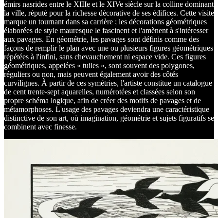
émirs nasrides entre le XIIIe et le XIVe siècle sur la colline dominant
la ville, réputé pour la richesse décorative de ses édifices. Cette visite
marque un tournant dans sa carrière ; les décorations géométriques
élaborées de style mauresque le fascinent et l'amènent à s'intéresser
aux pavages. En géométrie, les pavages sont définis comme des
façons de remplir le plan avec une ou plusieurs figures géométriques
répétées à l'infini, sans chevauchement ni espace vide. Ces figures
géométriques, appelées « tuiles », sont souvent des polygones,
réguliers ou non, mais peuvent également avoir des côtés
curvilignes. À partir de ces symétries, l'artiste constitue un catalogue
de cent trente-sept aquarelles, numérotées et classées selon son
propre schéma logique, afin de créer des motifs de pavages et de
métamorphoses. L'usage des pavages deviendra une caractéristique
distinctive de son art, où imagination, géométrie et sujets figuratifs se
combinent avec finesse.