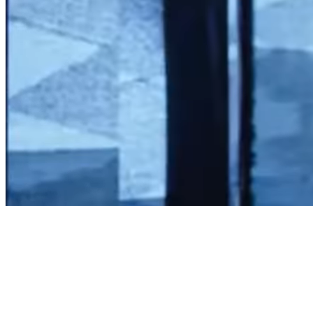
MONTRÉAL
Plongez dans le paradoxe: l’art impossible de M.C. Escher
L’illusion se transforme en œuvre d’art, et la matière prend des airs