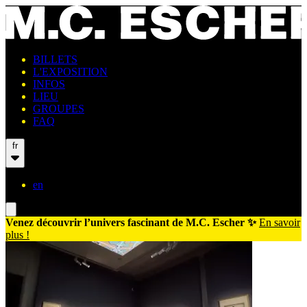
BILLETS
L'EXPOSITION
INFOS
LIEU
GROUPES
FAQ
fr
en
Venez découvrir l’univers fascinant de M.C. Escher ✨
En savoir
plus !